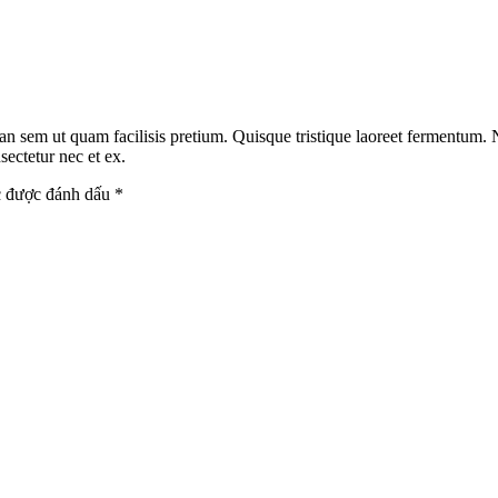
an sem ut quam facilisis pretium. Quisque tristique laoreet fermentum.
ectetur nec et ex.
c được đánh dấu
*