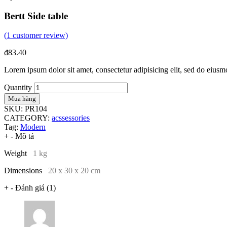
Bertt Side table
(
1
customer review)
₫
83.40
Lorem ipsum dolor sit amet, consectetur adipisicing elit, sed do eius
Quantity
Mua hàng
SKU:
PR104
CATEGORY:
acssessories
Tag:
Modern
+
-
Mô tả
Weight
1 kg
Dimensions
20 x 30 x 20 cm
+
-
Đánh giá (1)