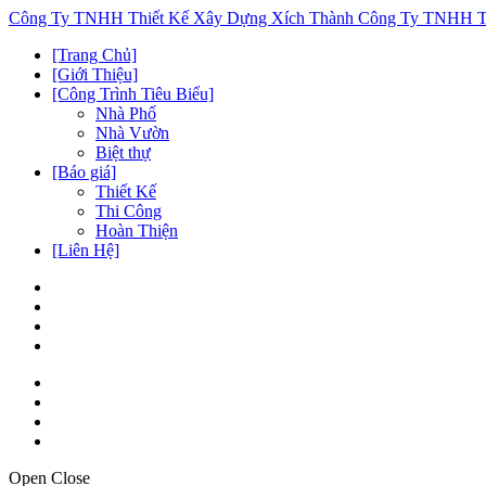
Công Ty TNHH Thiết Kế Xây Dựng Xích Thành
Công Ty TNHH Th
[Trang Chủ]
[Giới Thiệu]
[Công Trình Tiêu Biểu]
Nhà Phố
Nhà Vườn
Biệt thự
[Báo giá]
Thiết Kế
Thi Công
Hoàn Thiện
[Liên Hệ]
Open
Close