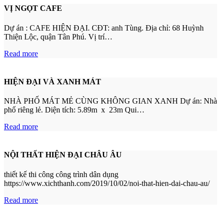
VỊ NGỌT CAFE
Dự án : CAFE HIỆN ĐẠI. CĐT: anh Tùng. Địa chỉ: 68 Huỳnh
Thiện Lộc, quận Tân Phú. Vị trí…
Read more
HIỆN ĐẠI VÀ XANH MÁT
NHÀ PHỐ MÁT MẺ CÙNG KHÔNG GIAN XANH Dự án: Nhà
phố riêng lẻ. Diện tích: 5.89m x 23m Qui…
Read more
NỘI THẤT HIỆN ĐẠI CHÂU ÂU
thiết kế thi công công trình dân dụng
https://www.xichthanh.com/2019/10/02/noi-that-hien-dai-chau-au/
Read more