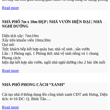
Read more
NHÀ PHỐ 7m x 10m ĐẸP | NHÀ VƯỜN HIỆN ĐẠI | NHÀ
NGHỈ DƯỠNG
Diện tích xây: 7mx10m
Xây trên khuôn viên 10mx30m
Qui mô:
Trệt: khách bếp kết hợp quày bar, nhà vệ sinh , sân vườn
Lầu : 3 Phòng ngủ, 1 Phòng thờ, nhà vệ sinh riêng và 1 chung
Phong cách:
hiện đại kết hợp sân vườn, ngôi nhà nghỉ dưỡng cho 2 bác lớn tuổi
Read more
NHÀ PHỐ PHONG CÁCH “XANH”
Cải tạo nhà ở thông dụng lên công trình xanh CĐT anh Hưng, Diện
tích: 4×16 ĐC: Q. Bình Tân….
Read more