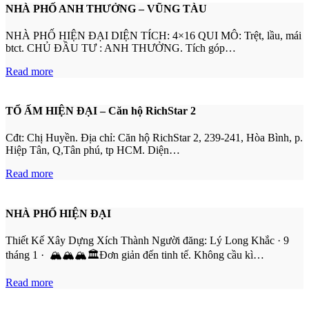
NHÀ PHỐ ANH THƯỞNG – VŨNG TÀU
NHÀ PHỐ HIỆN ĐẠI DIỆN TÍCH: 4×16 QUI MÔ: Trệt, lầu, mái
btct. CHỦ ĐẦU TƯ : ANH THƯỞNG. Tích góp…
Read more
TỔ ẤM HIỆN ĐẠI – Căn hộ RichStar 2
Cđt: Chị Huyền. Địa chỉ: Căn hộ RichStar 2, 239-241, Hòa Bình, p.
Hiệp Tân, Q,Tân phú, tp HCM. Diện…
Read more
NHÀ PHỐ HIỆN ĐẠI
Thiết Kế Xây Dựng Xích Thành Người đăng: Lý Long Khắc · 9
tháng 1 · 🏔🏔🏔🏛Đơn giản đến tinh tế. Không cầu kì…
Read more