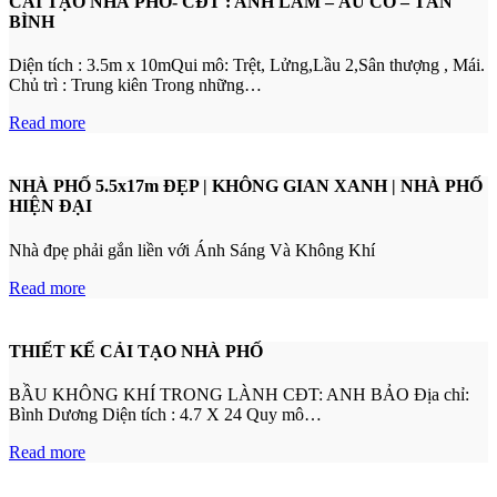
CẢI TẠO NHÀ PHỐ- CĐT : ANH LÂM – ÂU CƠ – TÂN
BÌNH
Diện tích : 3.5m x 10mQui mô: Trệt, Lửng,Lầu 2,Sân thượng , Mái.
Chủ trì : Trung kiên Trong những…
Read more
NHÀ PHỐ 5.5x17m ĐẸP | KHÔNG GIAN XANH | NHÀ PHỐ
HIỆN ĐẠI
Nhà đpẹ phải gắn liền với Ánh Sáng Và Không Khí
Read more
THIẾT KẾ CẢI TẠO NHÀ PHỐ
BẦU KHÔNG KHÍ TRONG LÀNH CĐT: ANH BẢO Địa chỉ:
Bình Dương Diện tích : 4.7 X 24 Quy mô…
Read more