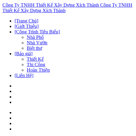
Công Ty TNHH Thiết Kế Xây Dựng Xích Thành
Công Ty TNHH
Thiết Kế Xây Dựng Xích Thành
[Trang Chủ]
[Giới Thiệu]
[Công Trình Tiêu Biểu]
Nhà Phố
Nhà Vườn
Biệt thự
[Báo giá]
Thiết Kế
Thi Công
Hoàn Thiện
[Liên Hệ]