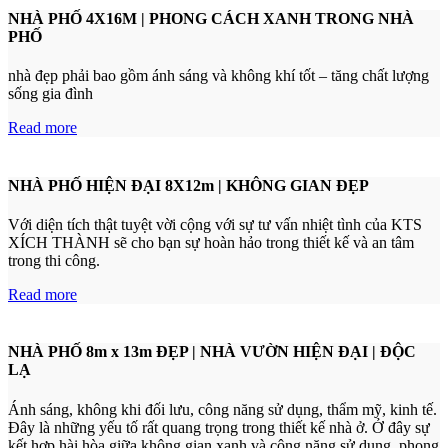
NHÀ PHỐ 4X16M | PHONG CÁCH XANH TRONG NHÀ
PHỐ
nhà đẹp phải bao gồm ánh sáng và không khí tốt – tăng chất lượng
sống gia đình
Read more
NHÀ PHỐ HIỆN ĐẠI 8X12m | KHÔNG GIAN ĐẸP
Với diện tích thật tuyệt vời cộng với sự tư vấn nhiệt tình của KTS
XÍCH THÀNH sẽ cho bạn sự hoàn hảo trong thiết kế và an tâm
trong thi công.
Read more
NHÀ PHỐ 8m x 13m ĐẸP | NHÀ VƯỜN HIỆN ĐẠI | ĐỘC
LẠ
Ánh sáng, không khi đối lưu, công năng sử dụng, thẩm mỹ, kinh tế.
Đây là những yếu tố rất quang trọng trong thiết kế nhà ở. Ở đây sự
kết hợp hài hòa giữa không gian xanh và công năng sử dụng, phong