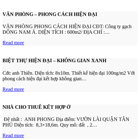
VĂN PHÒNG – PHONG CÁCH HIỆN ĐẠI
VĂN PHÒNG PHONG CÁCH HIỆN ĐẠI CĐT: Công ty gạch
ĐÔNG NAM Á. DIỆN TÍCH : 600m2/ ĐỊA CHỈ :…
Read more
BIỆT THỰ HIỆN ĐẠI – KHÔNG GIAN XANH
Cđt: anh Thiên. Diện tích: 8x10m. Thiết kế hiện đại 100ng/m2 Với
phong cách hiện đại kết hợp không gian…
Read more
NHÀ CHO THUÊ KẾT HỢP Ở
Đệ nhất : ANH PHONG Địa điểm: VƯỜN LÀI QUẬN TÂN
PHÚ Diện tích: 8,3×18,6m. Quy mô: đất , 2…
Read more