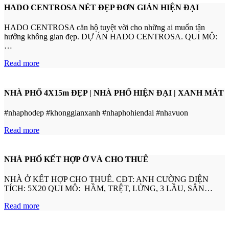
HADO CENTROSA NÉT ĐẸP ĐƠN GIẢN HIỆN ĐẠI
HADO CENTROSA căn hộ tuyệt vời cho những ai muốn tận
hưởng không gian đẹp. DỰ ÁN HADO CENTROSA. QUI MÔ:
…
Read more
NHÀ PHỐ 4X15m ĐẸP | NHÀ PHỐ HIỆN ĐẠI | XANH MÁT
#nhaphodep #khonggianxanh #nhaphohiendai #nhavuon
Read more
NHÀ PHỐ KẾT HỢP Ở VÀ CHO THUÊ
NHÀ Ở KẾT HỢP CHO THUÊ. CĐT: ANH CƯỜNG DIỆN
TÍCH: 5X20 QUI MÔ: HẦM, TRỆT, LỬNG, 3 LẦU, SÂN…
Read more