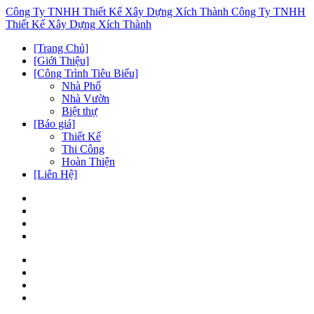
Công Ty TNHH Thiết Kế Xây Dựng Xích Thành
Công Ty TNHH
Thiết Kế Xây Dựng Xích Thành
[Trang Chủ]
[Giới Thiệu]
[Công Trình Tiêu Biểu]
Nhà Phố
Nhà Vườn
Biệt thự
[Báo giá]
Thiết Kế
Thi Công
Hoàn Thiện
[Liên Hệ]