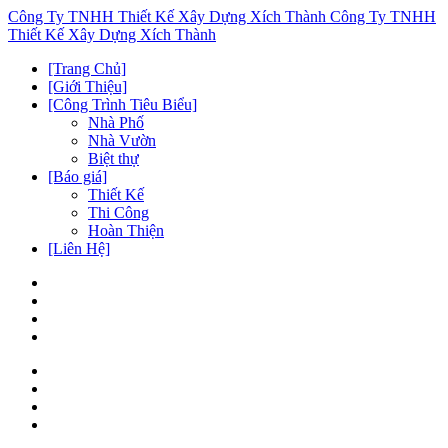
Công Ty TNHH Thiết Kế Xây Dựng Xích Thành
Công Ty TNHH
Thiết Kế Xây Dựng Xích Thành
[Trang Chủ]
[Giới Thiệu]
[Công Trình Tiêu Biểu]
Nhà Phố
Nhà Vườn
Biệt thự
[Báo giá]
Thiết Kế
Thi Công
Hoàn Thiện
[Liên Hệ]