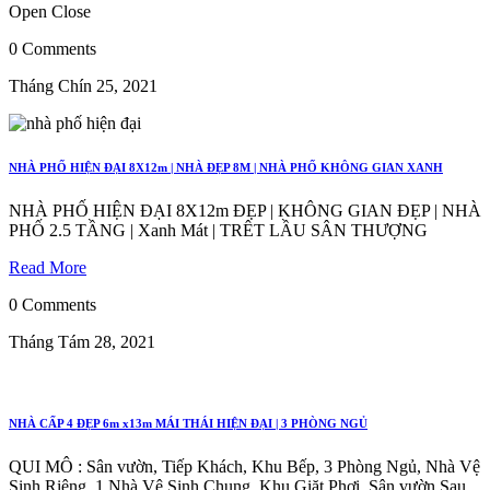
Open
Close
0 Comments
Tháng Chín 25, 2021
NHÀ PHỐ HIỆN ĐẠI 8X12m | NHÀ ĐẸP 8M | NHÀ PHỐ KHÔNG GIAN XANH
NHÀ PHỐ HIỆN ĐẠI 8X12m ĐẸP | KHÔNG GIAN ĐẸP | NHÀ
PHỐ 2.5 TẦNG | Xanh Mát | TRÊT LẦU SÂN THƯỢNG
Read More
0 Comments
Tháng Tám 28, 2021
NHÀ CẤP 4 ĐẸP 6m x13m MÁI THÁI HIỆN ĐẠI | 3 PHÒNG NGỦ
QUI MÔ : Sân vườn, Tiếp Khách, Khu Bếp, 3 Phòng Ngủ, Nhà Vệ
Sinh Riêng, 1 Nhà Vệ Sinh Chung, Khu Giặt Phơi, Sân vườn Sau