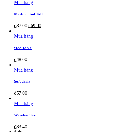
Mua hàng
Modern End Table
₫
87.00
₫
69.00
Mua hàng
Side Table
₫
48.00
Mua hàng
Soft chair
₫
57.00
Mua hàng
Wooden Chair
₫
83.40
Sale