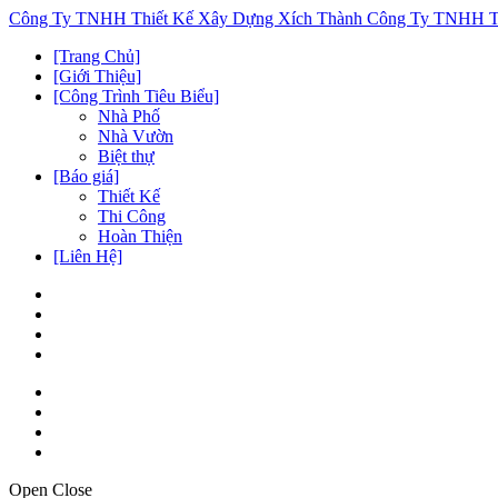
Công Ty TNHH Thiết Kế Xây Dựng Xích Thành
Công Ty TNHH Th
[Trang Chủ]
[Giới Thiệu]
[Công Trình Tiêu Biểu]
Nhà Phố
Nhà Vườn
Biệt thự
[Báo giá]
Thiết Kế
Thi Công
Hoàn Thiện
[Liên Hệ]
Open
Close